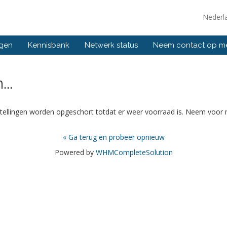
Nederl
ngen
Kennisbank
Netwerk status
Neem contact op m
..
tellingen worden opgeschort totdat er weer voorraad is. Neem voor 
« Ga terug en probeer opnieuw
Powered by
WHMCompleteSolution