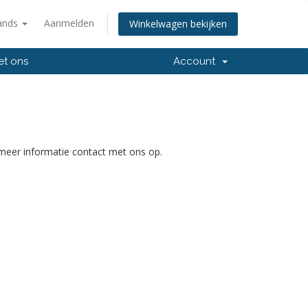
ands
Aanmelden
Winkelwagen bekijken
et ons
Account
meer informatie contact met ons op.