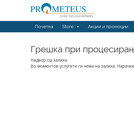
Почетна
Store
Акции и промоции
Грешка при процесирање
Надвор од залиха
Во моментов услугите ги нема на залиха. Нарачки