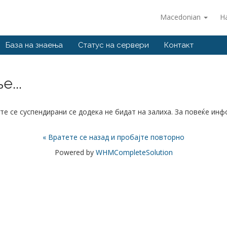
Macedonian
Н
База на знаења
Статус на сервери
Контакт
...
те се суспендирани се додека не бидат на залиха. За повеќе ин
« Вратете се назад и пробајте повторно
Powered by
WHMCompleteSolution