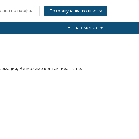
ајава на профил
Потрошувачка кошничка
Ваша сметка
формации, Ве молиме контактирајте не.