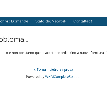
rchivio Domande
Stato del Network
Contattaci!
roblema...
to e non possiamo quindi accettare ordini fino a nuova fornitura. Per
« Torna indietro e riprova
Powered by
WHMCompleteSolution