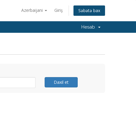
Azerbaijani
Giriş
Səbətə bax
Hesab
Daxil et