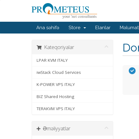
Ana səhifə
Store
Elanlar
Məlumat
Dom
Kateqoriyalar
LPAR KVM ITALY
iwStack Cloud Services
K-POWER VPS ITALY
BIZ Shared Hosting
TERAKVM VPS ITALY
Əməliyyatlar