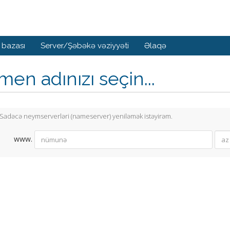
 bazası
Server/Şəbəkə vəziyyəti
Əlaqə
en adınızı seçin...
Sadəcə neymserverləri (nameserver) yeniləmək istəyirəm.
www.