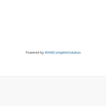
Powered by
WHMCompleteSolution
.