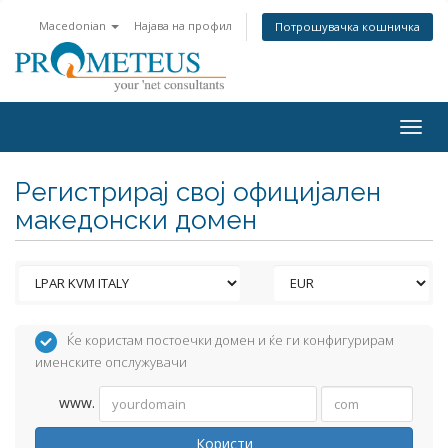
Macedonian
Најава на профил
Потрошувачка кошничка
Togg
navig
Регистрирај свој официјален
македонски домен
Ќе користам постоечки домен и ќе ги конфигурирам
именските опслужувачи
www.
Користи