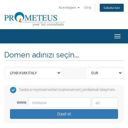
Azerbaijani
Giriş
Səbətə bax
Togg
navig
Domen adınızı seçin...
Sadəcə neymserverləri (nameserver) yeniləmək istəyirəm.
www.
Daxil et