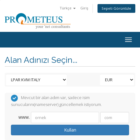
Türkçe
Giriş
Sepeti Görüntüle
Togg
navig
Alan Adınızı Seçin...
Mevcut bir alan adım var, sadece isim
sunucularını(nameserver) güncellemek istiyorum.
www.
Kullan