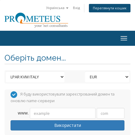
Українська
Вхід
Переглянути кошик
Togg
navig
Оберіть домен...
Я буду використовувати зареєстрований домен та
оновлю name-сервери
www.
Використати