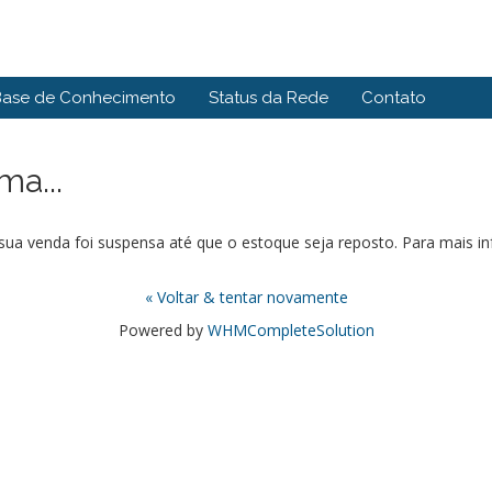
Base de Conhecimento
Status da Rede
Contato
a...
ua venda foi suspensa até que o estoque seja reposto. Para mais i
« Voltar & tentar novamente
Powered by
WHMCompleteSolution