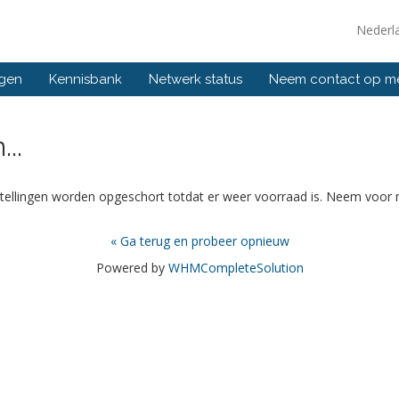
Nederl
ngen
Kennisbank
Netwerk status
Neem contact op m
..
tellingen worden opgeschort totdat er weer voorraad is. Neem voor 
« Ga terug en probeer opnieuw
Powered by
WHMCompleteSolution