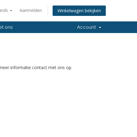
ands
Aanmelden
Winkelwagen bekijken
et ons
Account
meer informatie contact met ons op.