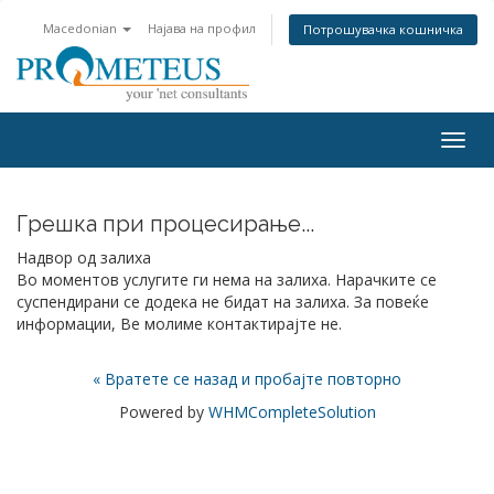
Macedonian
Најава на профил
Потрошувачка кошничка
Togg
navig
Грешка при процесирање...
Надвор од залиха
Во моментов услугите ги нема на залиха. Нарачките се
суспендирани се додека не бидат на залиха. За повеќе
информации, Ве молиме контактирајте не.
« Вратете се назад и пробајте повторно
Powered by
WHMCompleteSolution