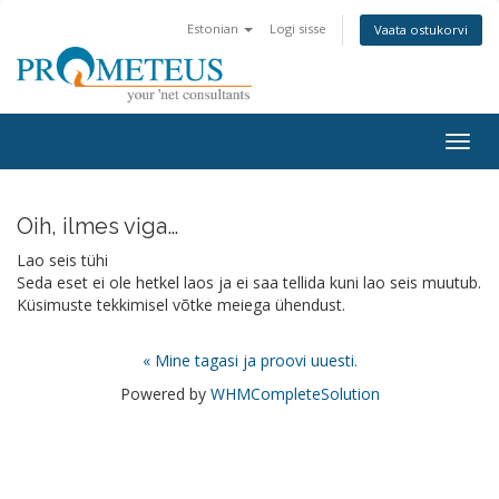
Estonian
Logi sisse
Vaata ostukorvi
Togg
navig
Oih, ilmes viga…
Lao seis tühi
Seda eset ei ole hetkel laos ja ei saa tellida kuni lao seis muutub.
Küsimuste tekkimisel võtke meiega ühendust.
« Mine tagasi ja proovi uuesti.
Powered by
WHMCompleteSolution