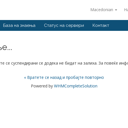
Macedonian
Н
База на знаења
Статус на сервери
Контакт
...
те се суспендирани се додека не бидат на залиха. За повеќе ин
« Вратете се назад и пробајте повторно
Powered by
WHMCompleteSolution