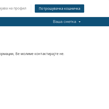
ајава на профил
Потрошувачка кошничка
Ваша сметка
формации, Ве молиме контактирајте не.