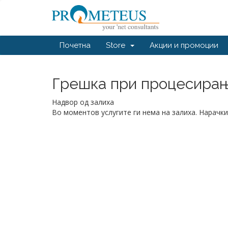
Почетна
Store
Акции и промоции
Грешка при процесирање
Надвор од залиха
Во моментов услугите ги нема на залиха. Нарачки