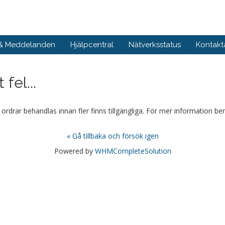
 & Meddelanden
Hjälpcentral
Nätverksstatus
Kontakt
fel...
r ordrar behandlas innan fler finns tillgängliga. För mer information ber
« Gå tillbaka och försök igen
Powered by
WHMCompleteSolution