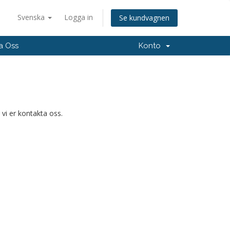
Svenska
Logga in
Se kundvagnen
a Oss
Konto
 vi er kontakta oss.