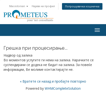
Macedonian
Најава на профил
Потрошувачка кошничка
Togg
navig
Грешка при процесирање...
Надвор од залиха
Во моментов услугите ги нема на залиха. Нарачките се
суспендирани се додека не бидат на залиха. За повеќе
информации, Ве молиме контактирајте не.
« Вратете се назад и пробајте повторно
Powered by
WHMCompleteSolution