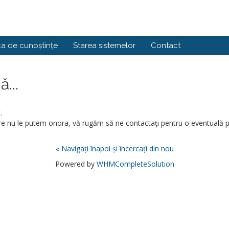
ca de cunoștințe
Starea sistemelor
Contact
...
.
re nu le putem onora, vă rugăm să ne contactaţi pentru o eventuală
« Navigați înapoi și încercați din nou
Powered by
WHMCompleteSolution