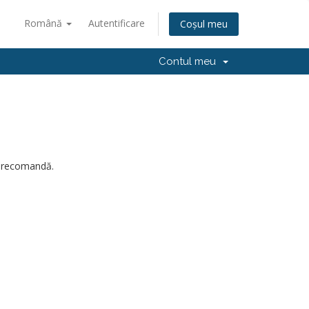
Română
Autentificare
Coșul meu
Contul meu
 precomandă.