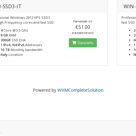
-SSD3-IT
WIN-
sional Windows 2012 VPS SSD3
Professi
Начиная от
igh Frequency cores and fast SSD
fast SSD
€51.00
4
Core @3.5 Ghz
2
ежемесячно
8 GB
RAM
2
200GB
SSD Disk
6
Заказать
1 IPv4, /64 IPv6
Addresses
1
10 TB
Monthly bandwidth
1
Italy
Location
N
Powered by
WHMCompleteSolution
.