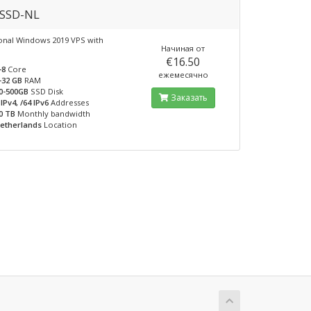
SSD-NL
onal Windows 2019 VPS with
Начиная от
€16.50
-8
Core
ежемесячно
-32 GB
RAM
0-500GB
SSD Disk
Заказать
 IPv4, /64 IPv6
Addresses
0 TB
Monthly bandwidth
etherlands
Location