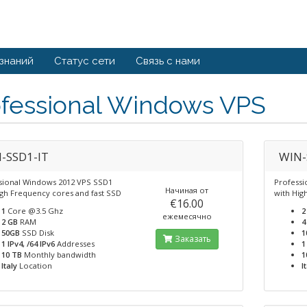
 знаний
Статус сети
Связь с нами
ofessional Windows VPS
-SSD1-IT
WIN-
sional Windows 2012 VPS SSD1
Professi
Начиная от
igh Frequency cores and fast SSD
with Hig
€16.00
1
Core @3.5 Ghz
2
ежемесячно
2 GB
RAM
4
50GB
SSD Disk
1
Заказать
1 IPv4, /64 IPv6
Addresses
1
10 TB
Monthly bandwidth
1
Italy
Location
I