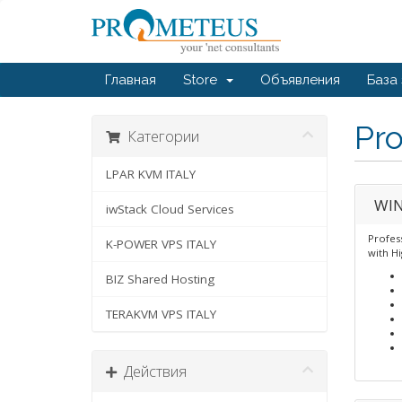
Главная
Store
Объявления
База
Pr
Категории
LPAR KVM ITALY
WIN
iwStack Cloud Services
Profes
K-POWER VPS ITALY
with H
BIZ Shared Hosting
TERAKVM VPS ITALY
Действия