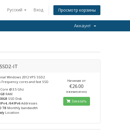
Русский
Вход
Просмотр корзины
Аккаунт
SSD2-IT
onal Windows 2012 VPS SSD2
Начиная от
h Frequency cores and fast SSD
€26.00
Core @3.5 Ghz
ежемесячно
 GB
RAM
00GB
SSD Disk
Заказать
 IPv4, /64 IPv6
Addresses
0 TB
Monthly bandwidth
taly
Location