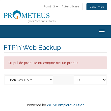
Română
Autentificare
Coșul meu
Togg
navig
FTP'n'Web Backup
Grupul de produse nu conține nici un produs.
Powered by
WHMCompleteSolution