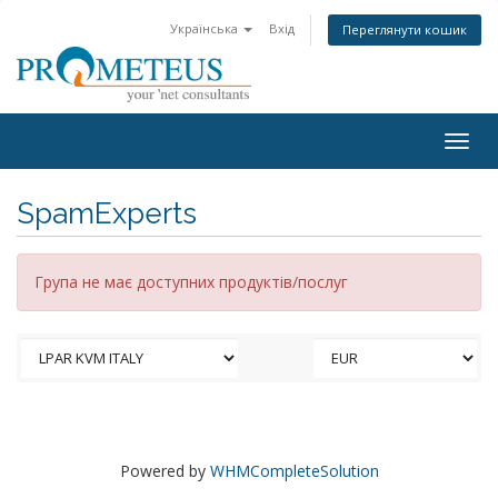
Українська
Вхід
Переглянути кошик
Togg
navig
SpamExperts
Група не має доступних продуктів/послуг
Powered by
WHMCompleteSolution