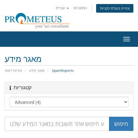
התחברות
עברית
צפייה בעגלת הקניות
Togg
navig
מאגר מידע
פורטל ראשי
מאגר מידע
SpamExperts
קטגוריות