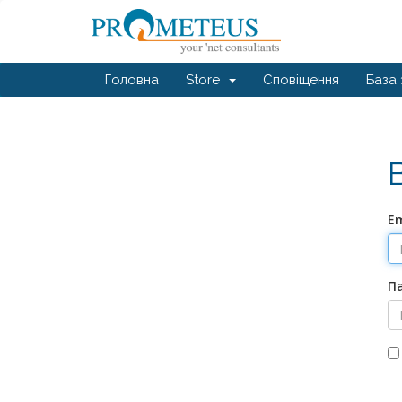
Головна
Store
Сповіщення
База 
E
П