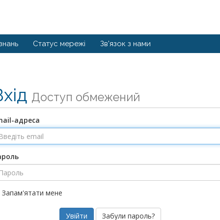
знань
Статус мережі
Зв'язок з нами
Вхід
Доступ обмежений
mail-адреса
ароль
Запам'ятати мене
Забули пароль?