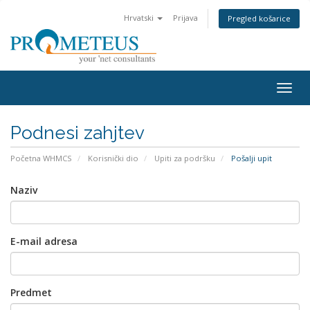
Hrvatski
Prijava
Pregled košarice
Togg
navig
Podnesi zahjtev
Početna WHMCS
Korisnički dio
Upiti za podršku
Pošalji upit
Naziv
E-mail adresa
Predmet