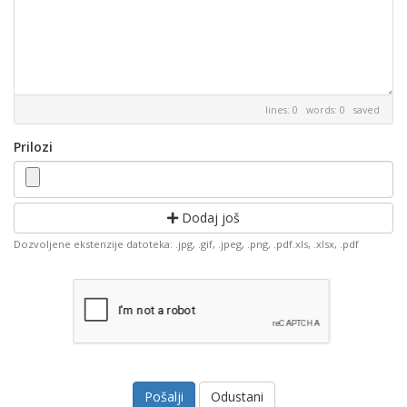
lines: 0 words: 0
saved
Prilozi
Dodaj još
Dozvoljene ekstenzije datoteka: .jpg, .gif, .jpeg, .png, .pdf.xls, .xlsx, .pdf
Odustani