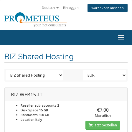
Deutsch
Einloggen
Warenkorb ansehen
Togg
navig
BIZ Shared Hosting
BIZ WEB15-IT
Reseller sub accounts
2
€7.00
Disk Space
15 GB
Bandwidth
500 GB
Monatlich
Location
Italy
Jetzt bestellen