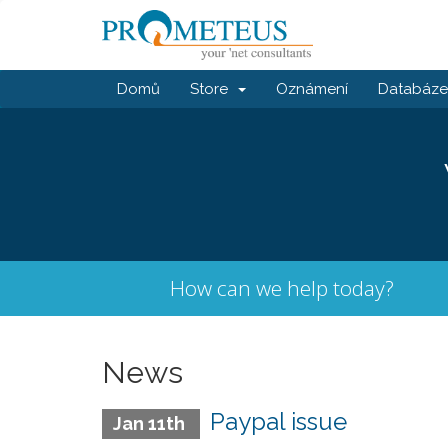
Domů
Store
Oznámení
Databáze 
How can we help today?
News
Paypal issue
Jan 11th