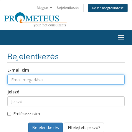
Magyar
Bejelentkezés
Kosár megtekintése
Togg
navig
Bejelentkezés
E-mail cím
Jelszó
Emlékezz rám
Elfelejtett jelszó?